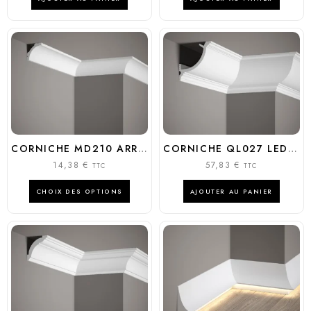
CORNICHE MD210 ARRONDIE MINIMALISTE 5CM | MARDOM DECOR
CORNICHE QL027 LED PREMIUM 10,5CM ÉCLAIRAGE INDIRECT | MARDOM DÉCOR
14,38
€
57,83
€
TTC
TTC
CHOIX DES OPTIONS
AJOUTER AU PANIER