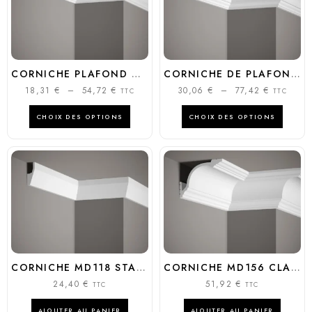
CORNICHE PLAFOND MD106 POLYURÉTHANE 5,7CM | MARDOM DECOR
CORNICHE DE PLAFOND MD213 POLYURÉTHANE – ÉCLAIRAGE LED – MARDOM DÉCOR
18,31
€
–
54,72
€
30,06
€
–
77,42
€
TTC
TTC
CHOIX DES OPTIONS
CHOIX DES OPTIONS
CORNICHE MD118 STANDARD POLYVALENTE 6,5CM POLYURÉTHANE | MARDOM DÉCOR
CORNICHE MD156 CLASSIQUE ÉLÉGANTE 9,5CM POLYURÉTHANE | MARDOM DÉCOR
24,40
€
51,92
€
TTC
TTC
AJOUTER AU PANIER
AJOUTER AU PANIER