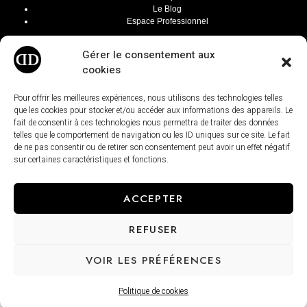
Le Blog
Espace Professionnel
INFOS LÉGALES
Gérer le consentement aux
Mentions Légales
cookies
CGV / CGU
Modalités de livraisons
Paiement sécurisé
Pour offrir les meilleures expériences, nous utilisons des technologies telles
Conditions générales de ventes
que les cookies pour stocker et/ou accéder aux informations des appareils. Le
fait de consentir à ces technologies nous permettra de traiter des données
telles que le comportement de navigation ou les ID uniques sur ce site. Le fait
de ne pas consentir ou de retirer son consentement peut avoir un effet négatif
sur certaines caractéristiques et fonctions.
ACCEPTER
REFUSER
VOIR LES PRÉFÉRENCES
Politique de cookies