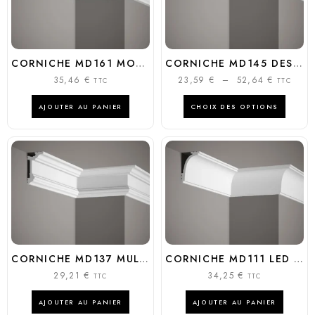
CORNICHE MD161 MODERNE STRUCTURÉE 8CM POLYURÉTHANE | MARDOM DÉCOR
CORNICHE MD145 DESIGN ESCALIER POLYURÉTHANE 7CM | MARDOM DÉCOR
35,46
€
23,59
€
–
52,64
€
TTC
TTC
AJOUTER AU PANIER
CHOIX DES OPTIONS
CORNICHE MD137 MULTIFONCTION LED RIDEAU 8,1CM | MARDOM DECOR
CORNICHE MD111 LED CLASSIQUE 8,5CM POLYURÉTHANE | MARDOM DÉCOR
29,21
€
34,25
€
TTC
TTC
AJOUTER AU PANIER
AJOUTER AU PANIER