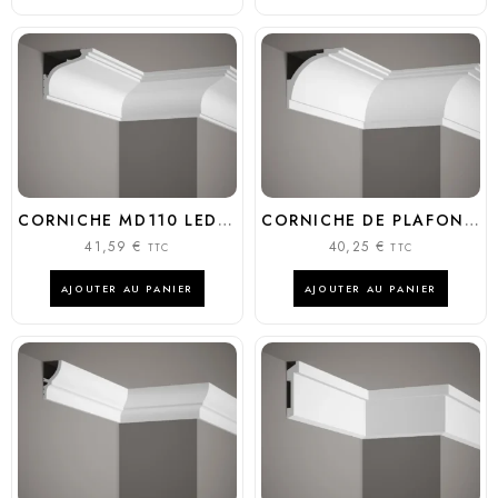
CORNICHE MD110 LED ÉPURÉE 7CM POLYURÉTHANE | MARDOM DECOR
CORNICHE DE PLAFOND MD 105
41,59
€
40,25
€
TTC
TTC
AJOUTER AU PANIER
AJOUTER AU PANIER