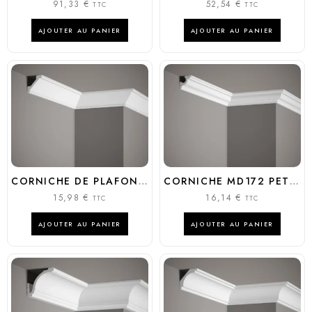
91,33
€
52,54
€
TTC
TTC
AJOUTER AU PANIER
AJOUTER AU PANIER
CORNICHE DE PLAFOND MD 368
CORNICHE MD172 PETITE MODERNE 4,5CM POLYURÉTHANE | MARDOM DÉCOR
15,98
€
16,14
€
TTC
TTC
AJOUTER AU PANIER
AJOUTER AU PANIER