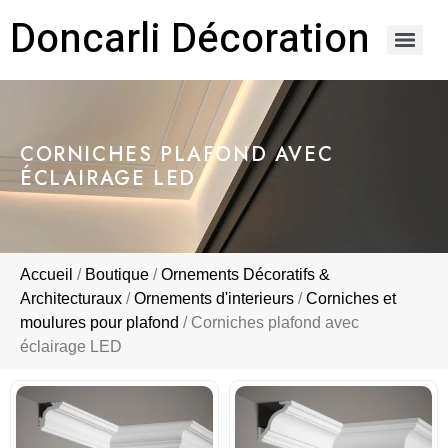
Doncarli Décoration
https://doncarli-decoration.fr/ornements/modenatures-de-facade/
CORNICHES PLAFOND AVEC
ÉCLAIRAGE LED
Accueil
/
Boutique
/
Ornements Décoratifs &
Architecturaux
/
Ornements d'interieurs
/
Corniches et
moulures pour plafond
/ Corniches plafond avec
éclairage LED