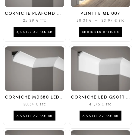
CORNICHE PLAFOND MD367 MODERNE ÉPURÉE 6,5CM | MARDOM DECOR
PLINTHE QL 007
25,39
€
28,31
€
–
33,97
€
TTC
TTC
AJOUTER AU PANIER
CHOIX DES OPTIONS
CORNICHE MD380 LED MODERNE 7,5CM ÉCLAIRAGE INDIRECT | MARDOM DÉCOR
CORNICHE LED QS011 – 13,5CM INCURVÉE ÉCLAIRAGE INDIRECT | MARDOM
30,54
€
41,75
€
TTC
TTC
AJOUTER AU PANIER
AJOUTER AU PANIER