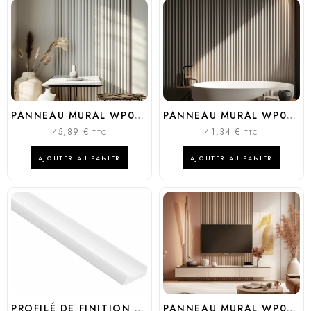
PANNEAU MURAL WP003P VIVID
PANNEAU MURAL WP003T VIVID
45,89
€
41,34
€
TTC
TTC
AJOUTER AU PANIER
AJOUTER AU PANIER
PROFILÉ DE FINITION LUMIO DROIT – GAUCHE
PANNEAU MURAL WP002T LUMIO