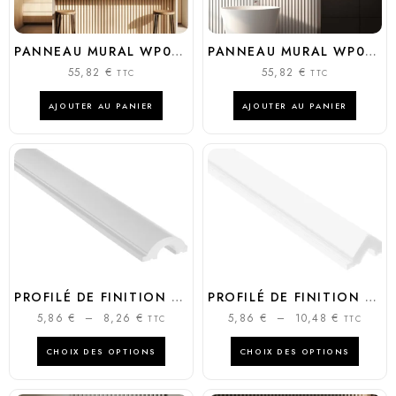
PANNEAU MURAL WP001P DUNA
PANNEAU MURAL WP002 LUMIO
55,82
€
55,82
€
TTC
TTC
AJOUTER AU PANIER
AJOUTER AU PANIER
PROFILÉ DE FINITION DUNA DROIT – GAUCHE
PROFILÉ DE FINITION VIVID DROIT – GAUCHE
5,86
€
–
8,26
€
5,86
€
–
10,48
€
TTC
TTC
CHOIX DES OPTIONS
CHOIX DES OPTIONS