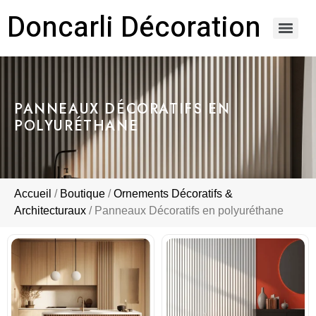
Doncarli Décoration
https://doncarli-decoration.fr/ornements/modenatures-de-facade/
PANNEAUX DÉCORATIFS EN
POLYURÉTHANE
Accueil
/
Boutique
/
Ornements Décoratifs &
Architecturaux
/ Panneaux Décoratifs en polyuréthane