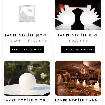
LAMPE MODÈLE JUMPIE
LAMPE MODÈLE HERE
110,00
€
–
171,00
€
110,00
€
TTC
TTC
CHOIX DES OPTIONS
CHOIX DES OPTIONS
LAMPE MODÈLE GLOBO LED 25
LAMPE MODÈLE FIAMMA ET FIAMMETTA