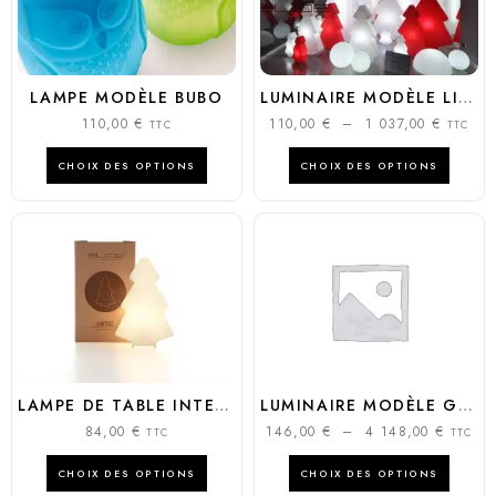
LAMPE MODÈLE BUBO
LUMINAIRE MODÈLE LIGHTREE
110,00
€
110,00
€
–
1 037,00
€
TTC
TTC
CHOIX DES OPTIONS
CHOIX DES OPTIONS
LAMPE DE TABLE INTERNE LIGHTREE 45
LUMINAIRE MODÈLE GLOBO – 8 DIAMÈTRES
84,00
€
146,00
€
–
4 148,00
€
TTC
TTC
CHOIX DES OPTIONS
CHOIX DES OPTIONS