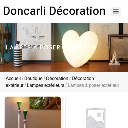
Doncarli Décoration
https://doncarli-decoration.fr/ornements/modenatures-de-facade/
LAMPES À POSER EXTÉRIEUR
Accueil
/
Boutique
/
Décoration
/
Décoration
extérieur
/
Lampes extérieurs
/ Lampes à poser extérieur