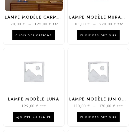
LAMPE MODÈLE CARMEN
LAMPE MODÈLE MURANO
170,00
€
–
195,00
€
183,00
€
–
220,00
€
TTC
TTC
CHOIX DES OPTIONS
CHOIX DES OPTIONS
LAMPE MODÈLE LUNA
LAMPE MODÈLE JUNIOR / CHARLIE
199,00
€
110,00
€
–
170,00
€
TTC
TTC
AJOUTER AU PANIER
CHOIX DES OPTIONS