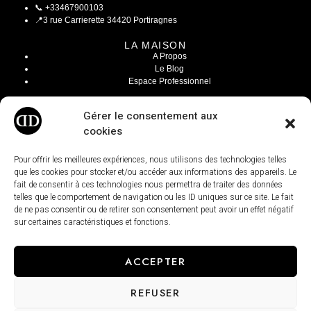
📞
+33467900103
📍
3 rue Carrierette 34420 Portiragnes
LA MAISON
A Propos
Le Blog
Espace Professionnel
INFOS LÉGALES
Gérer le consentement aux
Mentions Légales
cookies
CGV / CGU
Modalités de livraisons
Paiement sécurisé
Pour offrir les meilleures expériences, nous utilisons des technologies telles
Conditions générales de ventes
que les cookies pour stocker et/ou accéder aux informations des appareils. Le
fait de consentir à ces technologies nous permettra de traiter des données
telles que le comportement de navigation ou les ID uniques sur ce site. Le fait
de ne pas consentir ou de retirer son consentement peut avoir un effet négatif
sur certaines caractéristiques et fonctions.
ACCEPTER
REFUSER