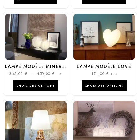
LAMPE MODÈLE MINERAL TABLE
LAMPE MODÈLE LOVE
365,00
€
–
450,00
€
171,00
€
TTC
TTC
CHOIX DES OPTIONS
CHOIX DES OPTIONS