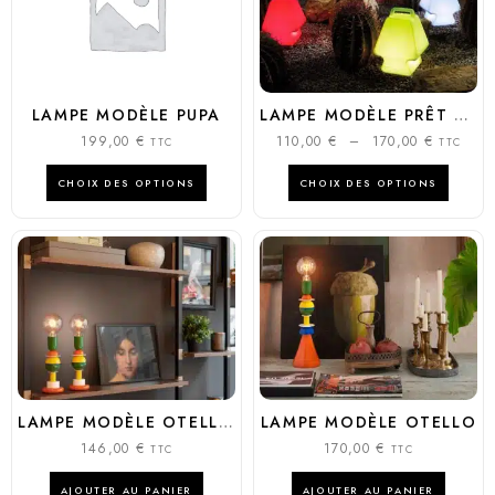
LAMPE MODÈLE PUPA
LAMPE MODÈLE PRÊT À PORTER
199,00
€
110,00
€
–
170,00
€
TTC
TTC
CHOIX DES OPTIONS
CHOIX DES OPTIONS
LAMPE MODÈLE OTELLO MINI
LAMPE MODÈLE OTELLO
146,00
€
170,00
€
TTC
TTC
AJOUTER AU PANIER
AJOUTER AU PANIER