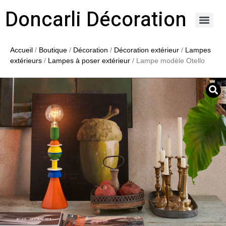
Doncarli Décoration
https://doncarli-decoration.fr/ornements/modenatures-de-facade/
Accueil
/
Boutique
/
Décoration
/
Décoration extérieur
/
Lampes
extérieurs
/
Lampes à poser extérieur
/ Lampe modèle Otello