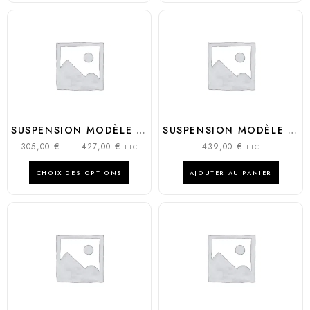
SUSPENSION MODÈLE STILETTO
SUSPENSION MODÈLE CORDIALE LUMIÈRE
305,00
€
–
427,00
€
439,00
€
TTC
TTC
CHOIX DES OPTIONS
AJOUTER AU PANIER