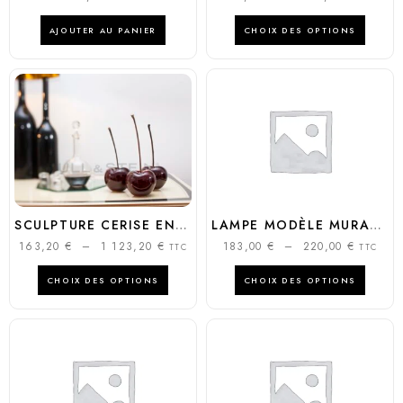
AJOUTER AU PANIER
CHOIX DES OPTIONS
SCULPTURE CERISE EN PORCELAINE
LAMPE MODÈLE MURANO
163,20
€
–
1 123,20
€
183,00
€
–
220,00
€
TTC
TTC
CHOIX DES OPTIONS
CHOIX DES OPTIONS