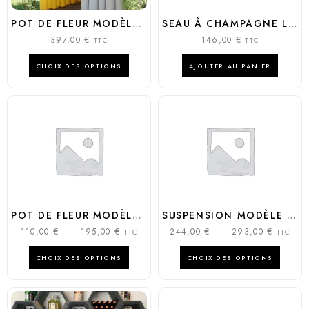
POT DE FLEUR MODÈLE MODÈLE BAMBOO
SEAU À CHAMPAGNE LUMINEUX MODÈLE KALIMÉRA
397,00
€
146,00
€
TTC
TTC
CHOIX DES OPTIONS
AJOUTER AU PANIER
POT DE FLEUR MODÈLE MODÈLE BASE POT
SUSPENSION MODÈLE BLN
110,00
€
–
195,00
€
244,00
€
–
293,00
€
TTC
TTC
CHOIX DES OPTIONS
CHOIX DES OPTIONS