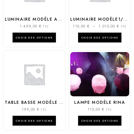
LUMINAIRE MODÈLE ALLURE
LUMINAIRE MODÈLE1/2 GLOBO INT/EXT
1 499,00
€
110,00
€
–
1 010,00
€
TTC
TTC
CHOIX DES OPTIONS
CHOIX DES OPTIONS
TABLE BASSE MODÈLE AMANDA
LAMPE MODÈLE RINA
199,00
€
110,00
€
TTC
TTC
CHOIX DES OPTIONS
CHOIX DES OPTIONS