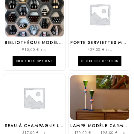
BIBLIOTHÈQUE MODÈLE HEXA
PORTE SERVIETTES MODÈLE MR GIO
915,00
€
427,00
€
TTC
TTC
CHOIX DES OPTIONS
CHOIX DES OPTIONS
SEAU À CHAMPAGNE LUMINEUX MODÈLE LIGHT DRINK
LAMPE MODÈLE CARMEN
317,00
€
170,00
€
–
195,00
€
TTC
TTC