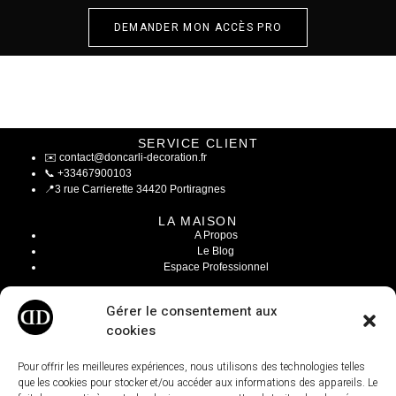
DEMANDER MON ACCÈS PRO
SERVICE CLIENT
✉️
contact@doncarli-decoration.fr
📞
+33467900103
📍
3 rue Carrierette 34420 Portiragnes
LA MAISON
A Propos
Le Blog
Espace Professionnel
INFOS LÉGALES
Gérer le consentement aux
Mentions Légales
cookies
CGV / CGU
Modalités de livraisons
Paiement sécurisé
Pour offrir les meilleures expériences, nous utilisons des technologies telles
Conditions générales de ventes
que les cookies pour stocker et/ou accéder aux informations des appareils. Le