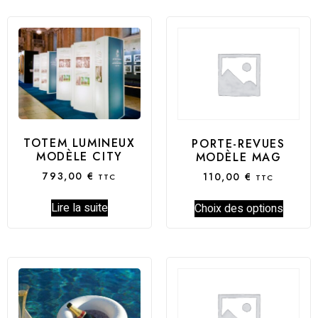
TOTEM LUMINEUX
PORTE-REVUES
MODÈLE CITY
MODÈLE MAG
793,00
€
110,00
€
TTC
TTC
Lire la suite
Choix des options