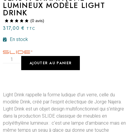
LUMINEUX MODÈLE LIGHT
DRINK
(
0
avis)
317,00
€
TTC
En stock
AJOUTER AU PANIER
Light Drink rappelle la forme ludique d’un verre, celle du
modèle Drink, créé par l’esprit éclectique de Jorge Najera.
Light Drink est un objet design multifonctionnel qui s’intègre
dans la production SLIDE classique de meubles en
polyéthylène lumineux : c’est une lampe d’ambiance mais en
même temps un seau à glace qui donne une touche