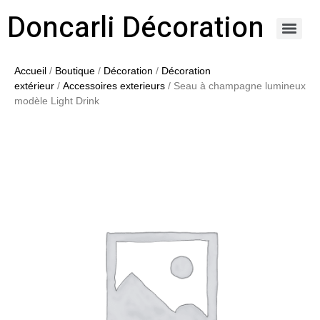
Doncarli Décoration
https://doncarli-decoration.fr/ornements/modenatures-de-facade/
Accueil
/
Boutique
/
Décoration
/
Décoration
extérieur
/
Accessoires exterieurs
/ Seau à champagne lumineux
modèle Light Drink