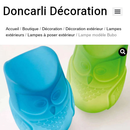
Doncarli Décoration
https://doncarli-decoration.fr/ornements/modenatures-de-facade/
Accueil
/
Boutique
/
Décoration
/
Décoration extérieur
/
Lampes
extérieurs
/
Lampes à poser extérieur
/ Lampe modèle Bubo