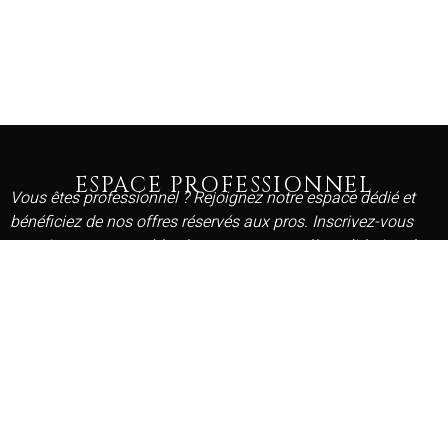
ESPACE PROFESSIONNEL
Vous êtes professionnel ? Rejoignez notre espace dédié et
bénéficiez de nos offres réservés aux pros. Inscrivez-vous
gratuitement et accédez à vos avantages dès validation de
votre compte.
DEMANDER MON ACCÈS PRO