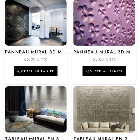
PANNEAU MURAL 3D MODÈLE : SPEAKER
PANNEAU MURAL 3D MODÈLE : BLOSSOM
65,00
€
65,00
€
TTC
TTC
AJOUTER AU PANIER
AJOUTER AU PANIER
TABLEAU MURAL EN 3D MODÈLE : CONCRETE MAP OF THE WORLD
TABLEAU MURAL EN 3D MODÈLE : ARCHETYPE