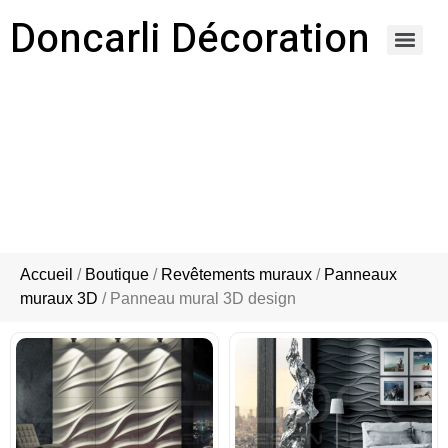
Doncarli Décoration
https://doncarli-decoration.fr/ornements/modenatures-de-facade/
PANNEAU MURAL 3D DESIGN
Accueil
/
Boutique
/
Revêtements muraux
/
Panneaux
muraux 3D
/ Panneau mural 3D design