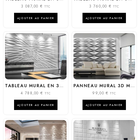
3 087,00
€
3 760,00
€
TTC
TTC
AJOUTER AU PANIER
AJOUTER AU PANIER
TABLEAU MURAL EN 3D MODÈLE :ILLUSION
PANNEAU MURAL 3D MODÈLE : SQUID
4 788,00
€
99,00
€
TTC
TTC
AJOUTER AU PANIER
AJOUTER AU PANIER