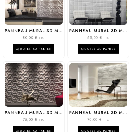
PANNEAU MURAL 3D MODÈLE : PEAKS
PANNEAU MURAL 3D MODÈLE : PADDING
80,00
€
65,00
€
TTC
TTC
AJOUTER AU PANIER
AJOUTER AU PANIER
PANNEAU MURAL 3D MODÈLE : MERINGUE
PANNEAU MURAL 3D MODÈLE : STREAM
75,00
€
70,00
€
TTC
TTC
AJOUTER AU PANIER
AJOUTER AU PANIER