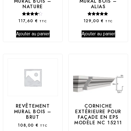
MURAL BOIS –
MURAL BOIS –
NATURE
ALIAS
Note
Note
117,60
€
129,00
€
TTC
TTC
4.00
5.00
sur 5
sur 5
Ajouter au panier
Ajouter au panier
CORNICHE
REVÊTEMENT
EXTÉRIEURE POUR
MURAL BOIS –
FAÇADE EN EPS
BRUT
MODÈLE NC 15211
108,00
€
TTC