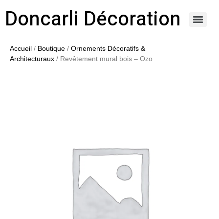
Doncarli Décoration
https://doncarli-decoration.fr/ornements/modenatures-de-facade/
Accueil
/
Boutique
/
Ornements Décoratifs &
Architecturaux
/ Revêtement mural bois – Ozo