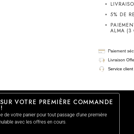
LIVRAIS
5% DE R
PAIEMEN
ALMA (3 
Paiement sécu
Livraison
Off
Service client
 SUR VOTRE PREMIÈRE COMMANDE
!
 de votre panier pour tout passage d’une première
lable avec les offres en cours.