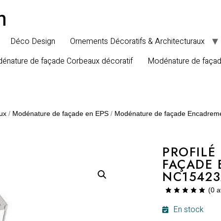
n
Déco Design
Ornements Décoratifs & Architecturaux
énature de façade Corbeaux décoratif
Modénature de faça
ux
/
Modénature de façade en EPS
/
Modénature de façade Encadrem
PROFILÉ
FAÇADE 
NC15423
(
0
a
En stock