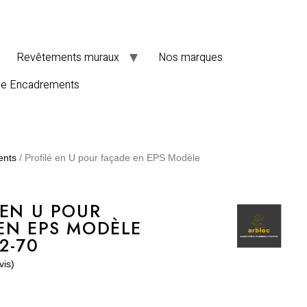
Revêtements muraux
Nos marques
de Encadrements
ents
/ Profilé en U pour façade en EPS Modèle
 EN U POUR
EN EPS MODÈLE
2-70
vis)