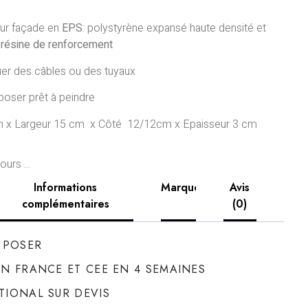
our façade en
EPS
: polystyrène expansé haute densité et
 résine
de renforcement
er des câbles ou des tuyaux
 poser prêt à peindre
 x Largeur 15 cm x Côté 12/12cm x Epaisseur 3 cm
urs ...
Informations
Marque
Avis
complémentaires
(0)
À POSER
ON FRANCE ET CEE EN 4 SEMAINES
TIONAL SUR DEVIS