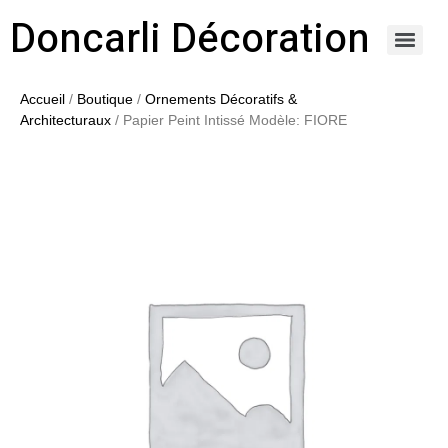
Doncarli Décoration
https://doncarli-decoration.fr/ornements/modenatures-de-facade/
Accueil
/
Boutique
/
Ornements Décoratifs &
Architecturaux
/ Papier Peint Intissé Modèle: FIORE