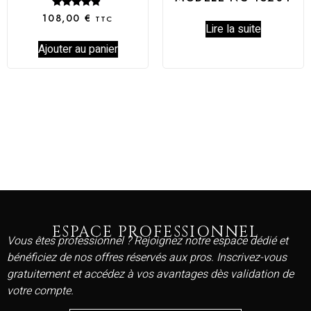
Note
108,00
€
TTC
4.67
Lire la suite
sur 5
Ajouter au panier
ESPACE PROFESSIONNEL
Vous êtes professionnel ? Rejoignez notre espace dédié et
bénéficiez de nos offres réservés aux pros. Inscrivez-vous
gratuitement et accédez à vos avantages dès validation de
votre compte.