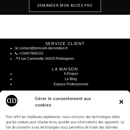
DEMANDER MON ACCÈS PRO
SERVICE CLIENT
✉️
contact@doncarli-decoration.fr
📞
+33467900103
📍
3 rue Carrierette 34420 Portiragnes
LA MAISON
A Propos
Le Blog
Espace Professionnel
INFOS LÉGALES
Gérer le consentement aux
Mentions Légales
cookies
CGV / CGU
Modalités de livraisons
Paiement sécurisé
Pour offrir les meilleures expériences, nous utilisons des technologies telles
Conditions générales de ventes
que les cookies pour stocker et/ou accéder aux informations des appareils. Le
fait de consentir à ces technologies nous permettra de traiter des données