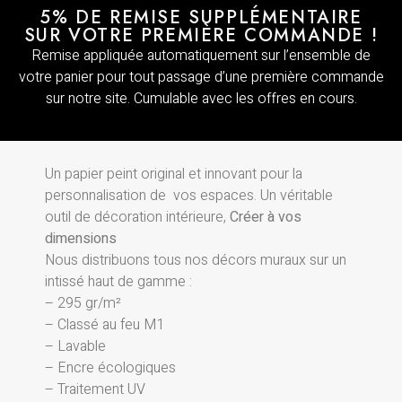
5% DE REMISE SUPPLÉMENTAIRE
SUR VOTRE PREMIÈRE COMMANDE !
Remise appliquée automatiquement sur l’ensemble de
votre panier pour tout passage d’une première commande
sur notre site. Cumulable avec les offres en cours.
Un papier peint original et innovant pour la
personnalisation de vos espaces. Un véritable
outil de décoration intérieure,
Créer à vos
dimensions
Nous distribuons tous nos décors muraux sur un
intissé haut de gamme :
– 295 gr/m²
– Classé au feu M1
– Lavable
– Encre écologiques
– Traitement UV