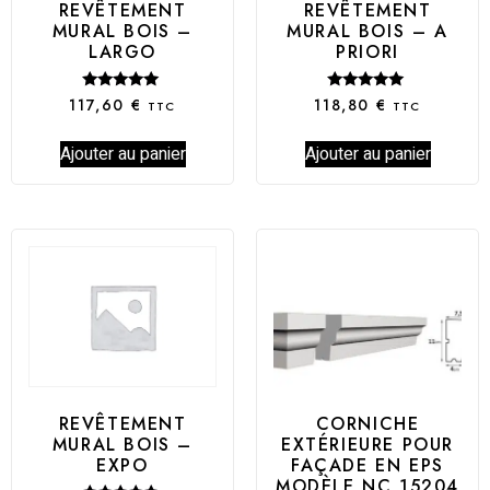
REVÊTEMENT
REVÊTEMENT
MURAL BOIS –
MURAL BOIS – A
LARGO
PRIORI
Note
Note
117,60
€
118,80
€
TTC
TTC
5.00
5.00
sur 5
sur 5
Ajouter au panier
Ajouter au panier
CORNICHE
REVÊTEMENT
EXTÉRIEURE POUR
MURAL BOIS –
FAÇADE EN EPS
EXPO
MODÈLE NC 15204