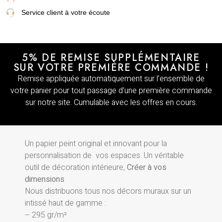
Service client à votre écoute
5% DE REMISE SUPPLÉMENTAIRE
SUR VOTRE PREMIÈRE COMMANDE !
Remise appliquée automatiquement sur l’ensemble de
votre panier pour tout passage d’une première commande
sur notre site. Cumulable avec les offres en cours.
Un papier peint original et innovant pour la
personnalisation de vos espaces. Un véritable
outil de décoration intérieure,
Créer à vos
dimensions
Nous distribuons tous nos décors muraux sur un
intissé haut de gamme :
– 295 gr/m²