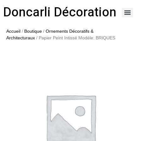
Doncarli Décoration
https://doncarli-decoration.fr/ornements/modenatures-de-facade/
Accueil
/
Boutique
/
Ornements Décoratifs &
Architecturaux
/ Papier Peint Intissé Modèle: BRIQUES