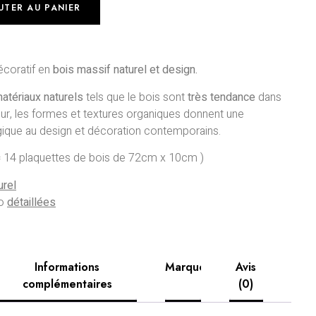
UTER AU PANIER
écoratif en
bois massif
naturel et design.
atériaux naturels
tels que le bois sont
très tendance
dans
ieur, les formes et textures organiques donnent une
ique au design et décoration contemporains.
 14 plaquettes de bois de 72cm x 10cm )
urel
éo
détaillées
Informations
Marque
Avis
complémentaires
(0)