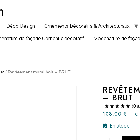
n
Déco Design
Ornements Décoratifs & Architecturaux
énature de façade Corbeaux décoratif
Modénature de faça
ux
/ Revêtement mural bois – BRUT
REVÊTEM
– BRUT
(
0
a
108,00
€
TTC
En stock