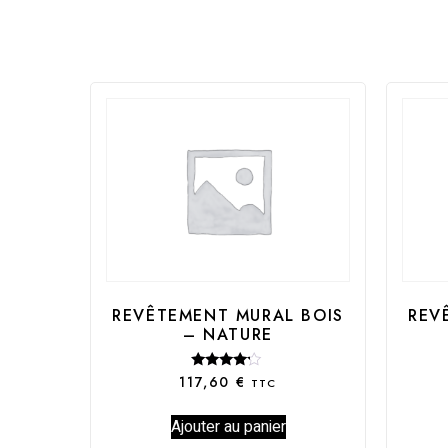
REVÊTEMENT MURAL BOIS
REV
– NATURE
Note
117,60
€
TTC
4.00
sur 5
Ajouter au panier