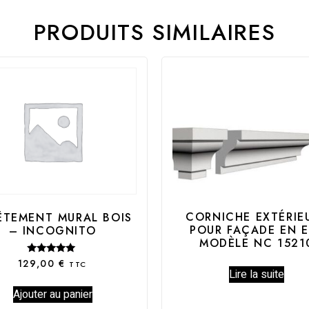
PRODUITS SIMILAIRES
CORNICHE EXTÉRIE
ÊTEMENT MURAL BOIS
POUR FAÇADE EN E
– INCOGNITO
MODÈLE NC 1521
Note
129,00
€
TTC
5.00
Lire la suite
sur 5
Ajouter au panier