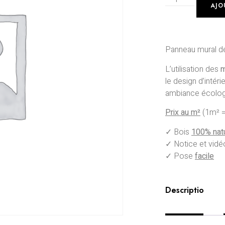
AJO
Panneau mural d
L’utilisation des
m
le design d’intér
ambiance écolog
Prix au m²
(1m² =
✓ Bois
100% nat
✓ Notice et vid
✓ Pose
facile
Description