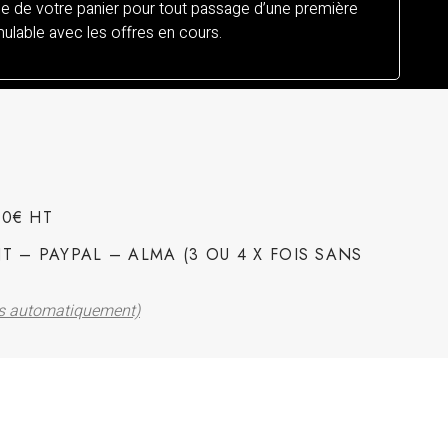
 de votre panier pour tout passage d’une première
lable avec les offres en cours.
00€ HT
T – PAYPAL – ALMA (3 OU 4 X FOIS SANS
és automatiquement)