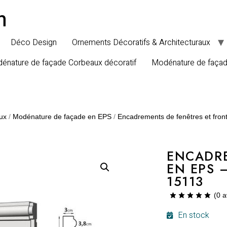
n
Déco Design
Ornements Décoratifs & Architecturaux
énature de façade Corbeaux décoratif
Modénature de faça
ux
/
Modénature de façade en EPS
/
Encadrements de fenêtres et fron
ENCADRE
EN EPS 
15113
(
0
a
En stock