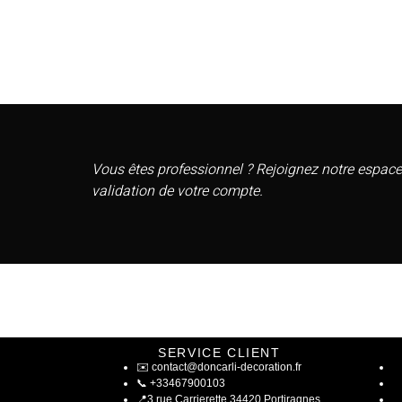
Vous êtes professionnel ? Rejoignez notre espace
validation de votre compte.
SERVICE CLIENT
✉️
contact@doncarli-decoration.fr
📞
+33467900103
📍
3 rue Carrierette 34420 Portiragnes