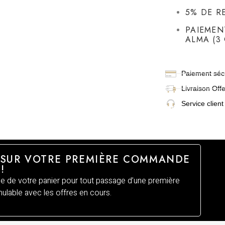
5% DE R
PAIEMEN
ALMA (3 
Paiement sécu
Livraison
Off
Service client
 SUR VOTRE PREMIÈRE COMMANDE
!
 de votre panier pour tout passage d’une première
lable avec les offres en cours.