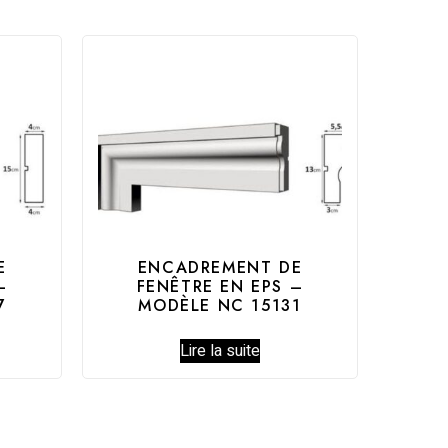
E
ENCADREMENT DE
–
FENÊTRE EN EPS –
7
MODÈLE NC 15131
Lire la suite