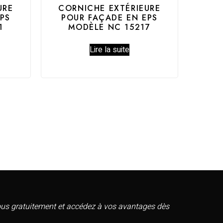
URE
CORNICHE EXTÉRIEURE
PS
POUR FAÇADE EN EPS
1
MODÈLE NC 15217
Lire la suite
vous gratuitement et accédez à vos avantages dès