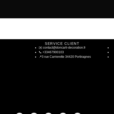
SERVICE CLIENT
✉️
contact@doncarli-decoration.fr
📞
+33467900103
📍
3 rue Carrierette 34420 Portiragnes