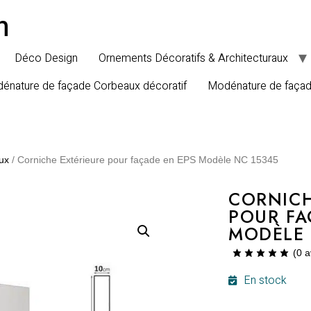
n
Déco Design
Ornements Décoratifs & Architecturaux
énature de façade Corbeaux décoratif
Modénature de faça
ux
/ Corniche Extérieure pour façade en EPS Modèle NC 15345
CORNICH
POUR FA
MODÈLE 
(
0
a
En stock