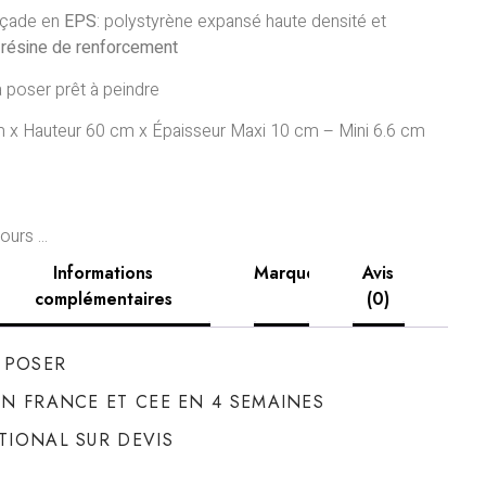
açade en
EPS
: polystyrène expansé haute densité et
 résine
de renforcement
à poser prêt à peindre
 x Hauteur 60 cm x Épaisseur Maxi 10 cm – Mini 6.6 cm
urs ...
Informations
Marque
Avis
complémentaires
(0)
À POSER
ON FRANCE ET CEE EN 4 SEMAINES
TIONAL SUR DEVIS