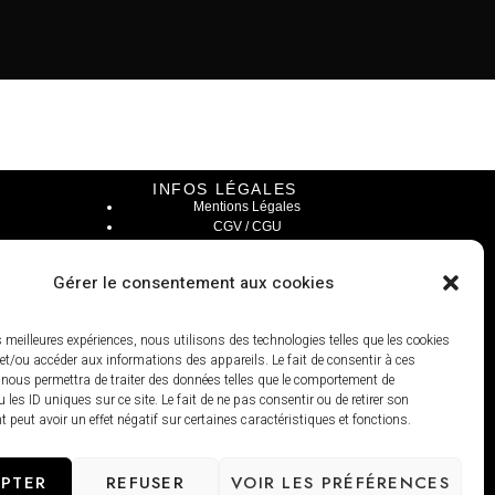
INFOS LÉGALES
Mentions Légales
CGV / CGU
Modalités de livraisons
Paiement sécurisé
Gérer le consentement aux cookies
Conditions générales de ventes
es meilleures expériences, nous utilisons des technologies telles que les cookies
et/ou accéder aux informations des appareils. Le fait de consentir à ces
 nous permettra de traiter des données telles que le comportement de
 les ID uniques sur ce site. Le fait de ne pas consentir ou de retirer son
peut avoir un effet négatif sur certaines caractéristiques et fonctions.
PTER
REFUSER
VOIR LES PRÉFÉRENCES