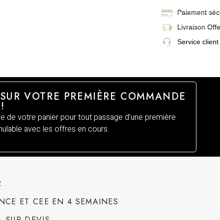
Paiement sécu
Livraison
Off
Service client
 SUR VOTRE PREMIÈRE COMMANDE
!
 de votre panier pour tout passage d’une première
lable avec les offres en cours.
R
NCE ET CEE EN 4 SEMAINES
 SUR DEVIS