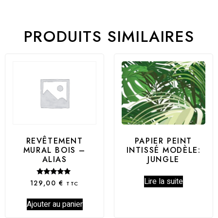
PRODUITS SIMILAIRES
PAPIER PEINT
REVÊTEMENT
INTISSÉ MODÈLE:
MURAL BOIS –
JUNGLE
ALIAS
Lire la suite
Note
129,00
€
TTC
5.00
sur 5
Ajouter au panier