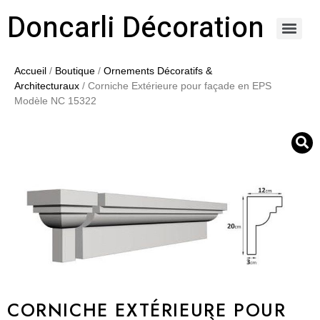
Doncarli Décoration
https://doncarli-decoration.fr/ornements/modenatures-de-facade/
Accueil
/
Boutique
/
Ornements Décoratifs &
Architecturaux
/ Corniche Extérieure pour façade en EPS
Modèle NC 15322
CORNICHE EXTÉRIEURE POUR