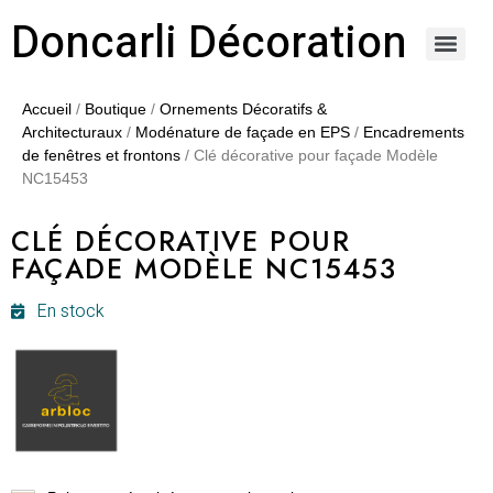
Doncarli Décoration
https://doncarli-decoration.fr/ornements/modenatures-de-facade/
Accueil
/
Boutique
/
Ornements Décoratifs &
Architecturaux
/
Modénature de façade en EPS
/
Encadrements
de fenêtres et frontons
/ Clé décorative pour façade Modèle
NC15453
CLÉ DÉCORATIVE POUR
FAÇADE MODÈLE NC15453
En stock