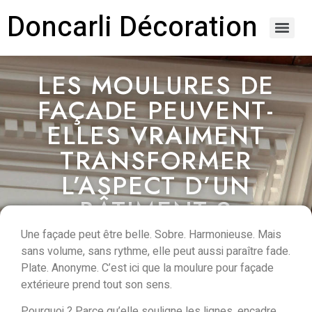
Doncarli Décoration
https://doncarli-decoration.fr/ornements/modenatures-de-facade/
LES MOULURES DE
FAÇADE PEUVENT-
ELLES VRAIMENT
TRANSFORMER
L’ASPECT D’UN
BÂTIMENT ?
Une façade peut être belle. Sobre. Harmonieuse. Mais
sans volume, sans rythme, elle peut aussi paraître fade.
Plate. Anonyme.
C’est ici que la moulure pour façade
extérieure prend tout son sens.
Pourquoi ? Parce qu’elle
souligne les lignes
,
encadre