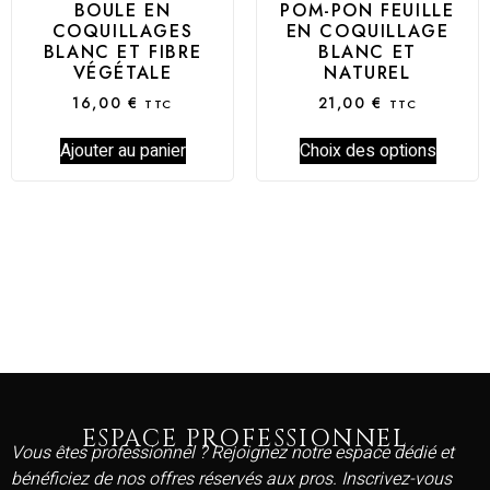
BOULE EN
POM-PON FEUILLE
COQUILLAGES
EN COQUILLAGE
BLANC ET FIBRE
BLANC ET
VÉGÉTALE
NATUREL
16,00
€
21,00
€
TTC
TTC
Ajouter au panier
Choix des options
ESPACE PROFESSIONNEL
Vous êtes professionnel ? Rejoignez notre espace dédié et
bénéficiez de nos offres réservés aux pros. Inscrivez-vous