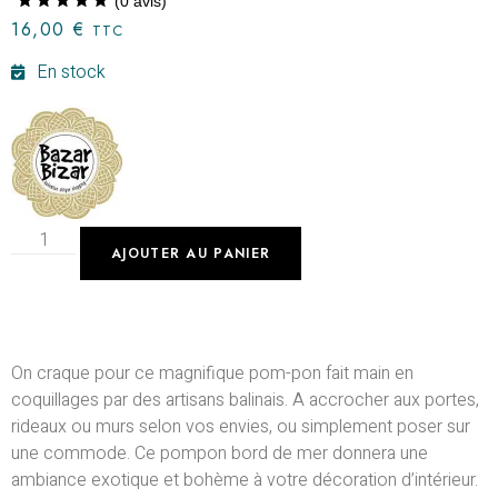
(
0
avis)
16,00
€
TTC
En stock
AJOUTER AU PANIER
On craque pour ce magnifique pom-pon fait main en
coquillages par des artisans balinais.
A accrocher aux portes,
rideaux ou murs selon vos envies, ou simplement poser sur
une commode.
Ce pompon bord de mer donnera une
ambiance exotique et bohème à votre décoration d’intérieur.