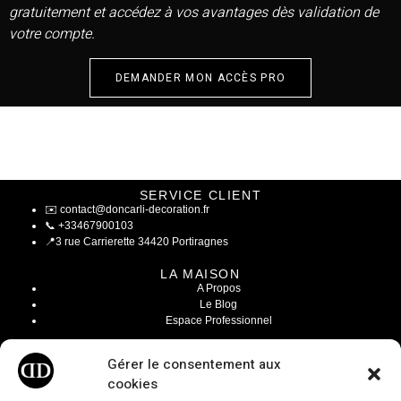
gratuitement et accédez à vos avantages dès validation de
votre compte.
DEMANDER MON ACCÈS PRO
SERVICE CLIENT
✉️
contact@doncarli-decoration.fr
📞
+33467900103
📍
3 rue Carrierette 34420 Portiragnes
LA MAISON
A Propos
Le Blog
Espace Professionnel
INFOS LÉGALES
Gérer le consentement aux
Mentions Légales
cookies
CGV / CGU
Modalités de livraisons