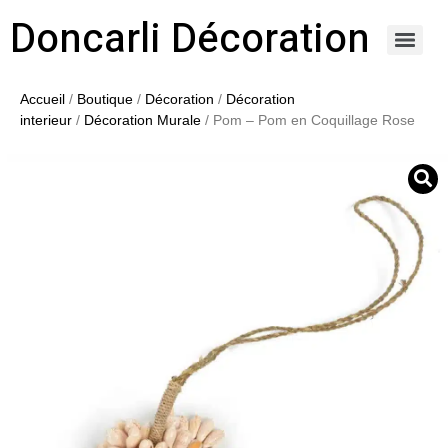
Doncarli Décoration
https://doncarli-decoration.fr/ornements/modenatures-de-facade/
Accueil
/
Boutique
/
Décoration
/
Décoration
interieur
/
Décoration Murale
/ Pom – Pom en Coquillage Rose