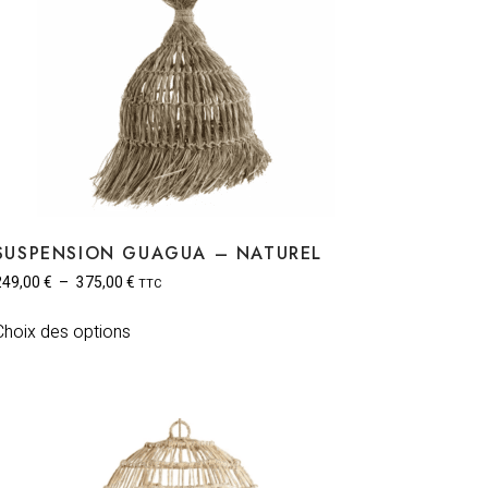
SUSPENSION GUAGUA – NATUREL
249,00
€
–
375,00
€
TTC
Choix des options