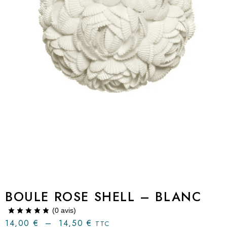
BOULE ROSE SHELL – BLANC
(
0
avis)
14,00
€
–
14,50
€
TTC