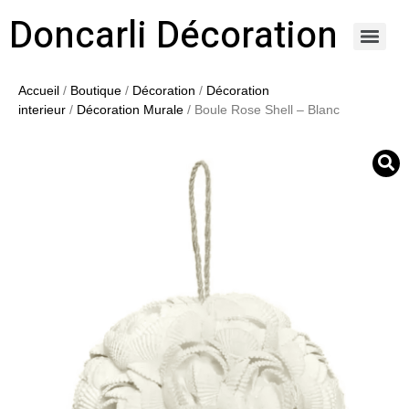
Doncarli Décoration
https://doncarli-decoration.fr/ornements/modenatures-de-facade/
Accueil
/
Boutique
/
Décoration
/
Décoration
interieur
/
Décoration Murale
/ Boule Rose Shell – Blanc