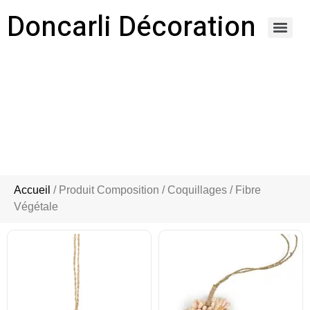
Doncarli Décoration
https://doncarli-decoration.fr/ornements/modenatures-de-facade/
COQUILLAGES / FIBRE VÉGÉTALE
Accueil
/ Produit Composition / Coquillages / Fibre
Végétale