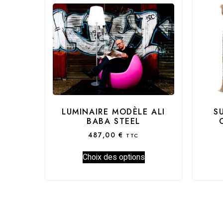
LUMINAIRE MODÈLE ALI
S
BABA STEEL
487,00
€
TTC
Choix des options