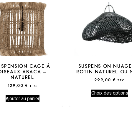
USPENSION CAGE À
SUSPENSION NUAGE
OISEAUX ABACA –
ROTIN NATUREL OU 
NATUREL
299,00
€
TTC
129,00
€
TTC
Choix des options
Ajouter au panier