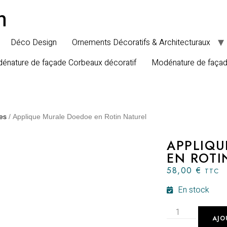
n
Déco Design
Ornements Décoratifs & Architecturaux
énature de façade Corbeaux décoratif
Modénature de faça
es
/ Applique Murale Doedoe en Rotin Naturel
APPLIQU
EN ROTI
58,00
€
TTC
En stock
AJO