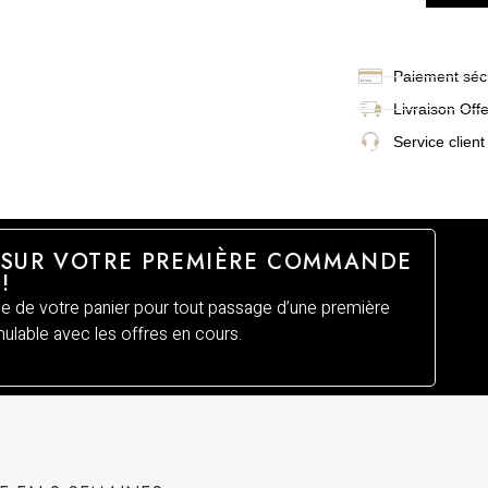
Paiement sécu
Livraison
Off
Service client
 SUR VOTRE PREMIÈRE COMMANDE
!
 de votre panier pour tout passage d’une première
lable avec les offres en cours.