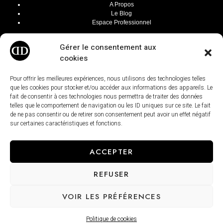
A Propos
Le Blog
Espace Professionnel
INFOS LÉGALES
Gérer le consentement aux
Mentions Légales
cookies
CGV / CGU
Modalités de livraisons
Paiement sécurisé
Pour offrir les meilleures expériences, nous utilisons des technologies telles
Conditions générales de ventes
que les cookies pour stocker et/ou accéder aux informations des appareils. Le
fait de consentir à ces technologies nous permettra de traiter des données
telles que le comportement de navigation ou les ID uniques sur ce site. Le fait
de ne pas consentir ou de retirer son consentement peut avoir un effet négatif
sur certaines caractéristiques et fonctions.
ACCEPTER
REFUSER
VOIR LES PRÉFÉRENCES
Politique de cookies