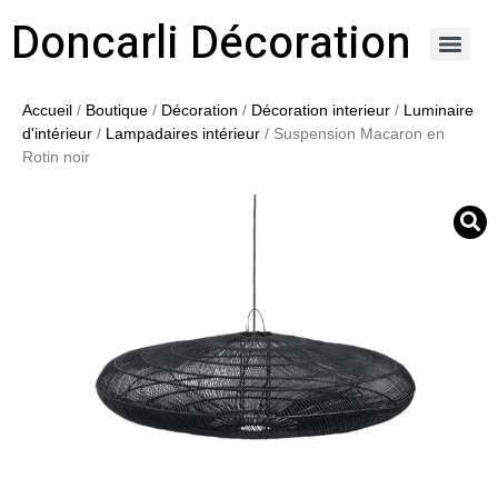
Doncarli Décoration
https://doncarli-decoration.fr/ornements/modenatures-de-facade/
Accueil
/
Boutique
/
Décoration
/
Décoration interieur
/
Luminaire
d'intérieur
/
Lampadaires intérieur
/ Suspension Macaron en
Rotin noir