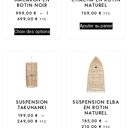
ROTIN NOIR
NATUREL
999,00
€
–
1
109,00
€
TTC
499,00
€
TTC
Ajouter au panier
Choix des options
SUSPENSION
SUSPENSION ELBA
TAKUHANKI
EN ROTIN
NATUREL
199,00
€
–
185,00
€
–
249,00
€
TTC
210,00
€
TTC