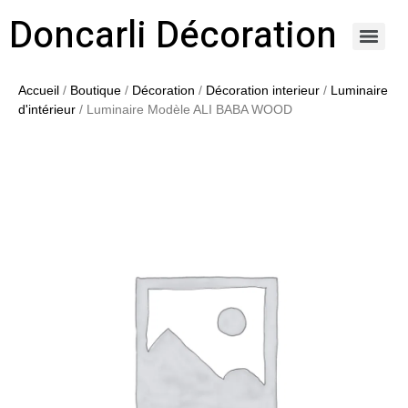
Doncarli Décoration
https://doncarli-decoration.fr/ornements/modenatures-de-facade/
Accueil
/
Boutique
/
Décoration
/
Décoration interieur
/
Luminaire
d'intérieur
/ Luminaire Modèle ALI BABA WOOD