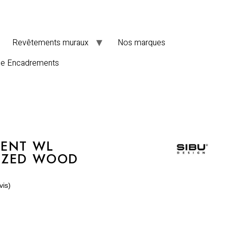
Revêtements muraux
Nos marques
de Encadrements
MENT WL
IZED WOOD
vis)