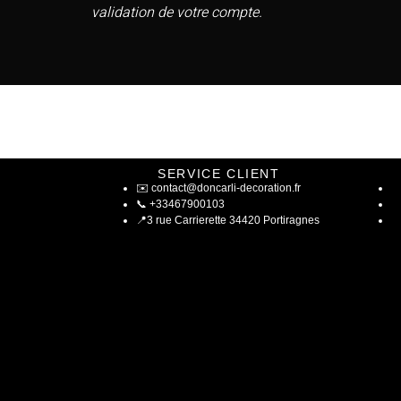
validation de votre compte.
SERVICE CLIENT
✉️
contact@doncarli-decoration.fr
📞
+33467900103
📍
3 rue Carrierette 34420 Portiragnes