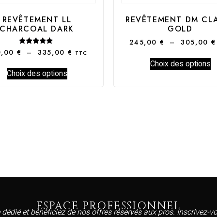
REVÊTEMENT LL
REVÊTEMENT DM CL
CHARCOAL DARK
GOLD
245,00
€
–
305,00
€
Note
0,00
€
–
335,00
€
TTC
5.00
Choix des options
sur 5
Choix des options
ESPACE PROFESSIONNEL
 dédié et bénéficiez de nos offres réservés aux pros. Inscrivez-