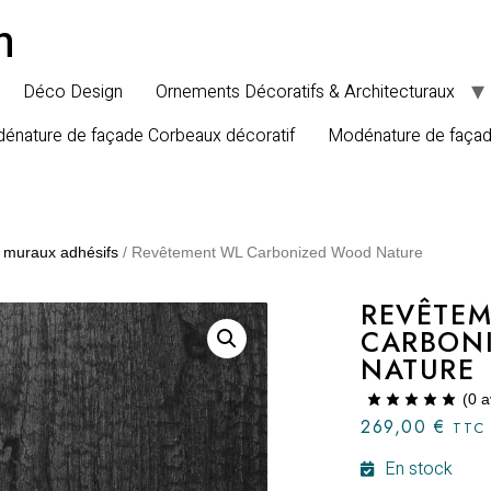
n
Déco Design
Ornements Décoratifs & Architecturaux
énature de façade Corbeaux décoratif
Modénature de faça
 muraux adhésifs
/ Revêtement WL Carbonized Wood Nature
REVÊTE
CARBON
NATURE
(
0
a
269,00
€
TTC
En stock