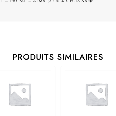
T – PAYPAL – ALMA (3 OU 4 X FOIS SANS
PRODUITS SIMILAIRES