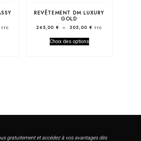
ASSY
REVÊTEMENT DM LUXURY
GOLD
245,00
€
–
305,00
€
TTC
TTC
Choix des options
vous gratuitement et accédez à vos avantages dès