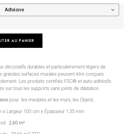
UTER AU PANIER
x décoratifs durables et particulièrement légers de
 grandes surfaces murales peuvent être conçues
cilement.
Les produits certifiés FSC® et auto-adhésifs
és sur tous les supports sans joints de dilatation.
sive
pour les meubles et les murs, les Objets…
 x Largeur 100 cm x Épaisseur 1.35 mm
oit :
2,60 m²