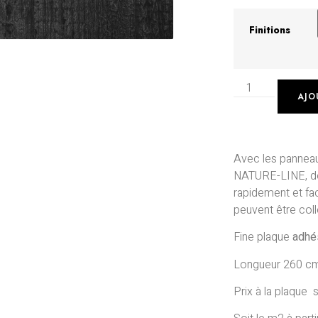
Finitions
AJO
Avec les panneau
NATURE-LINE, de
rapidement et fa
peuvent être coll
Fine plaque
adhé
Longueur 260 cm
Prix à la plaque s