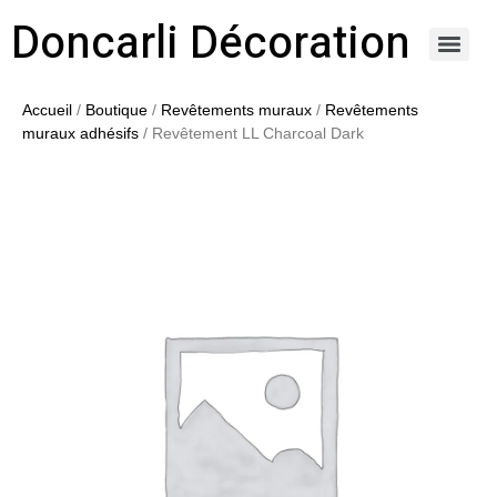
Doncarli Décoration
https://doncarli-decoration.fr/ornements/modenatures-de-facade/
Accueil
/
Boutique
/
Revêtements muraux
/
Revêtements
muraux adhésifs
/ Revêtement LL Charcoal Dark