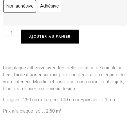
Non adhésive
Adhésive
AJOUTER AU PANIER
Fine plaque adhésive
avec très belle imitation de cuir pleine
fleur,
facile à poser
sur mur pour une décoration élégante de
votre intérieur, Mobilier et aussi pour customiser tout objets,
bibelots…donner un nouveau design.
Longueur 260 cm x Largeur 100 cm x Épaisseur 1.1 mm
Prix à la plaque soit :
2,60 m²