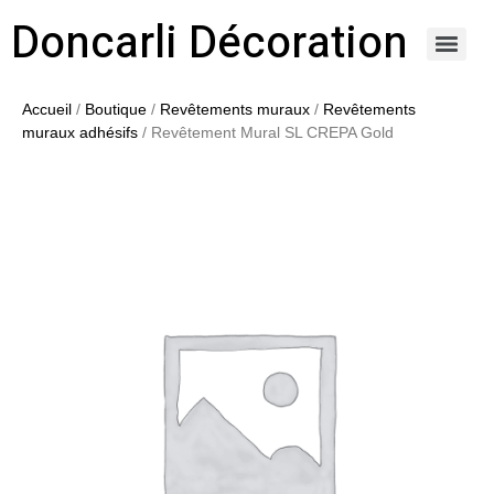
Doncarli Décoration
https://doncarli-decoration.fr/ornements/modenatures-de-facade/
Accueil
/
Boutique
/
Revêtements muraux
/
Revêtements
muraux adhésifs
/ Revêtement Mural SL CREPA Gold