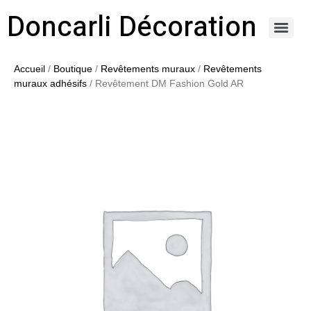
Doncarli Décoration
https://doncarli-decoration.fr/ornements/modenatures-de-facade/
Accueil
/
Boutique
/
Revêtements muraux
/
Revêtements
muraux adhésifs
/ Revêtement DM Fashion Gold AR