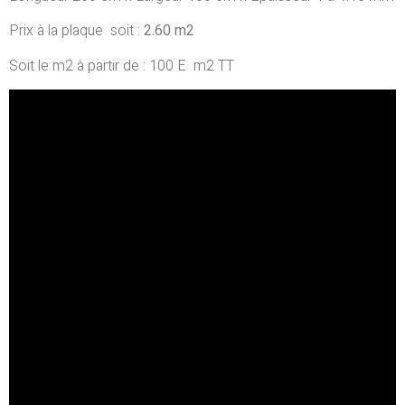
Prix à la plaque soit :
2.60 m2
Soit le m2 à partir de : 100 E m2 TT