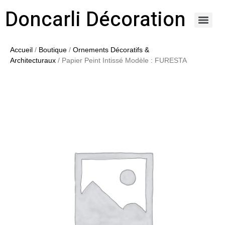
Doncarli Décoration
https://doncarli-decoration.fr/ornements/modenatures-de-facade/
Accueil
/
Boutique
/
Ornements Décoratifs &
Architecturaux
/ Papier Peint Intissé Modèle : FURESTA