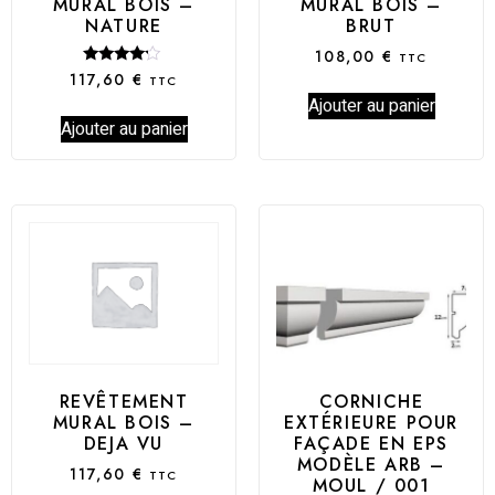
MURAL BOIS –
MURAL BOIS –
NATURE
BRUT
108,00
€
TTC
Note
117,60
€
TTC
4.00
Ajouter au panier
sur 5
Ajouter au panier
CORNICHE
REVÊTEMENT
EXTÉRIEURE POUR
MURAL BOIS –
FAÇADE EN EPS
DEJA VU
MODÈLE ARB –
117,60
€
TTC
MOUL / 001