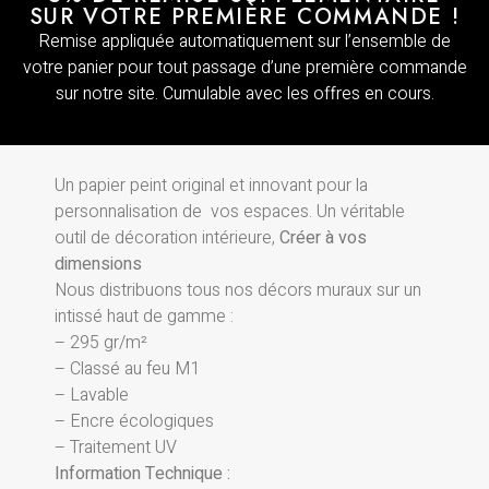
SUR VOTRE PREMIÈRE COMMANDE !
Remise appliquée automatiquement sur l’ensemble de
votre panier pour tout passage d’une première commande
sur notre site. Cumulable avec les offres en cours.
Un papier peint original et innovant pour la
personnalisation de vos espaces. Un véritable
outil de décoration intérieure,
Créer à vos
dimensions
Nous distribuons tous nos décors muraux sur un
intissé haut de gamme :
– 295 gr/m²
– Classé au feu M1
– Lavable
– Encre écologiques
– Traitement UV
Information Technique :