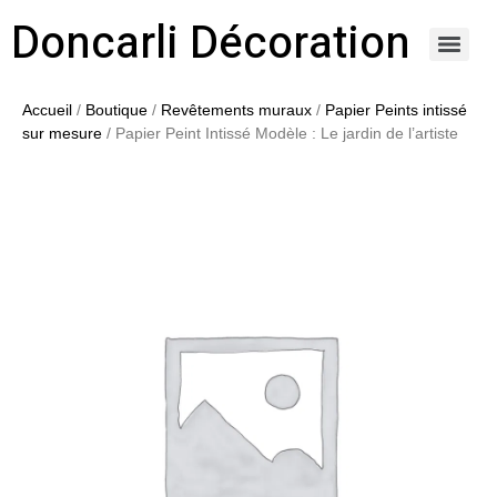
Doncarli Décoration
https://doncarli-decoration.fr/ornements/modenatures-de-facade/
Accueil
/
Boutique
/
Revêtements muraux
/
Papier Peints intissé
sur mesure
/ Papier Peint Intissé Modèle : Le jardin de l’artiste