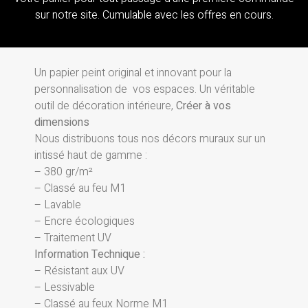
sur notre site. Cumulable avec les offres en cours.
Un papier peint original et innovant pour la
personnalisation de vos espaces. Un véritable
outil de décoration intérieure,
Créer à vos
dimensions
Nous distribuons tous nos décors muraux sur un
intissé haut de gamme :
– 380 gr/m²
– Classé au feu M1
– Lavable
– Encre écologiques
– Traitement UV
Information Technique :
– Résistant aux UV
– Lessivable
– Classé au feux Norme M1