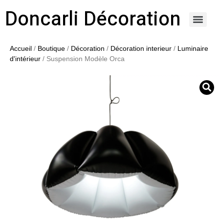
Doncarli Décoration
https://doncarli-decoration.fr/ornements/modenatures-de-facade/
Accueil
/
Boutique
/
Décoration
/
Décoration interieur
/
Luminaire
d'intérieur
/ Suspension Modèle Orca