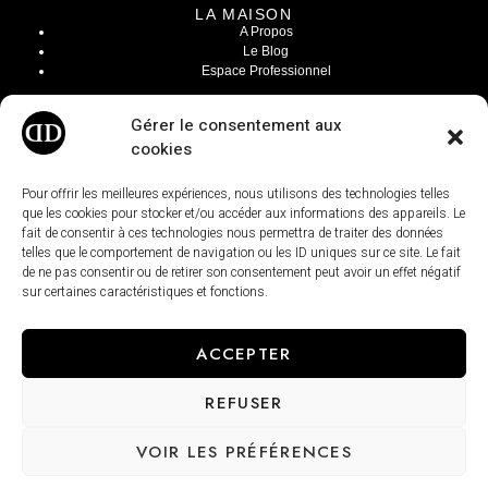
LA MAISON
A Propos
Le Blog
Espace Professionnel
INFOS LÉGALES
Gérer le consentement aux
Mentions Légales
cookies
CGV / CGU
Modalités de livraisons
Paiement sécurisé
Pour offrir les meilleures expériences, nous utilisons des technologies telles
Conditions générales de ventes
que les cookies pour stocker et/ou accéder aux informations des appareils. Le
fait de consentir à ces technologies nous permettra de traiter des données
telles que le comportement de navigation ou les ID uniques sur ce site. Le fait
de ne pas consentir ou de retirer son consentement peut avoir un effet négatif
sur certaines caractéristiques et fonctions.
ACCEPTER
REFUSER
VOIR LES PRÉFÉRENCES