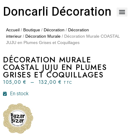
Doncarli Décoration
https://doncarli-decoration.fr/ornements/modenatures-de-facade/
Accueil
/
Boutique
/
Décoration
/
Décoration
interieur
/
Décoration Murale
/ Décoration Murale COASTAL
JUJU en Plumes Grises et Coquillages
DÉCORATION MURALE
COASTAL JUJU EN PLUMES
GRISES ET COQUILLAGES
105,00
€
–
132,00
€
TTC
En stock