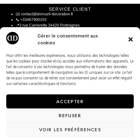
SERVICE CLIENT
✉️
contact@doncarli-decoration.fr
📞
+33467900103
📍
3 rue Carrierette 34420 Portiragnes
Gérer le consentement aux
LA MAISON
cookies
A Propos
Le Blog
Espace Professionnel
Pour offrir les meilleures expériences, nous utilisons des technologies telles
que les cookies pour stocker et/ou accéder aux informations des appareils. Le
INFOS LÉGALES
fait de consentir à ces technologies nous permettra de traiter des données
Mentions Légales
telles que le comportement de navigation ou les ID uniques sur ce site. Le fait
CGV / CGU
de ne pas consentir ou de retirer son consentement peut avoir un effet négatif
Modalités de livraisons
sur certaines caractéristiques et fonctions.
Paiement sécurisé
Conditions générales de ventes
ACCEPTER
REFUSER
VOIR LES PRÉFÉRENCES