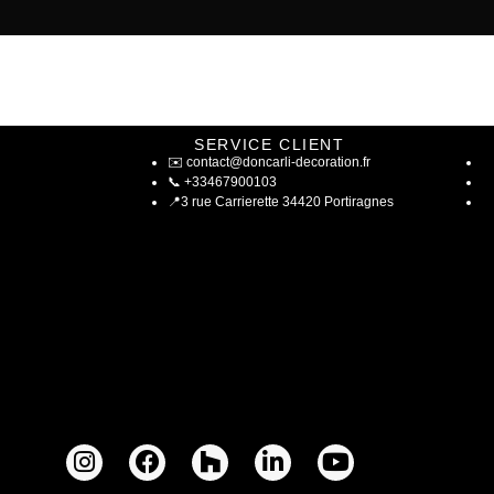
SERVICE CLIENT
✉️
contact@doncarli-decoration.fr
📞
+33467900103
📍
3 rue Carrierette 34420 Portiragnes