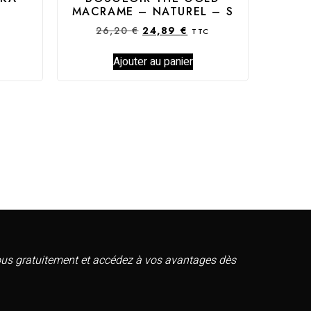
MACRAME – NATUREL – S
26,20
€
24,89
€
TTC
Ajouter au panier
vous gratuitement et accédez à vos avantages dès