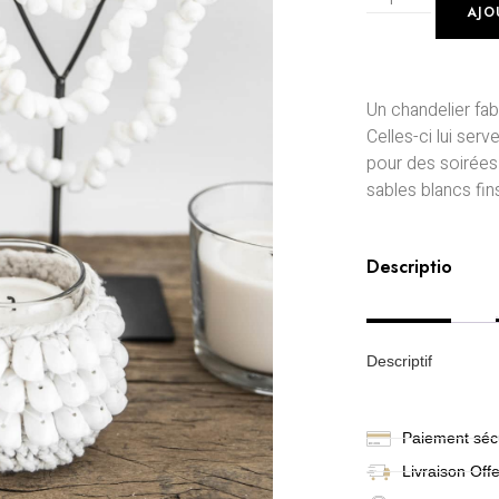
AJO
Un chandelier fab
Celles-ci lui ser
pour des soirées 
sables blancs fi
Description
Descriptif
Paiement sécu
Livraison
Off