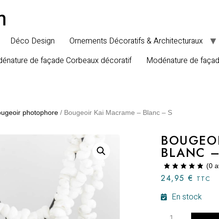
n
Déco Design
Ornements Décoratifs & Architecturaux
énature de façade Corbeaux décoratif
Modénature de faça
ugeoir photophore
/ Bougeoir Kai Macrame – Blanc – S
BOUGEOI
BLANC –
(
0
a
24,95
€
TTC
En stock