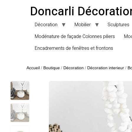
Doncarli Décoratio
Décoration
Mobilier
Sculptures
Modénature de façade Colonnes piliers
Mod
Encadrements de fenêtres et frontons
Accueil
/
Boutique
/
Décoration
/
Décoration interieur
/
Bo