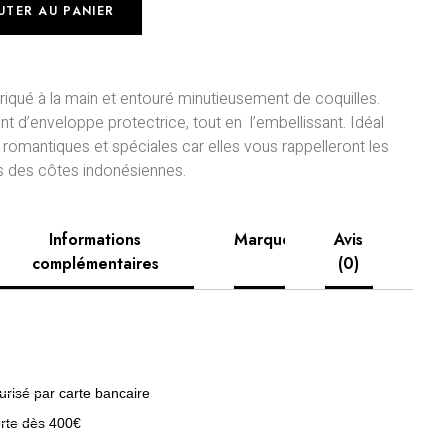
UTER AU PANIER
riqué à la main et entouré minutieusement de coquilles.
vent d’enveloppe protectrice, tout en l’embellissant. Idéal
romantiques et spéciales car elles vous rappelleront les
ns des côtes indonésiennes.
Informations
Marque
Avis
complémentaires
(0)
risé par carte bancaire
erte dès 400€