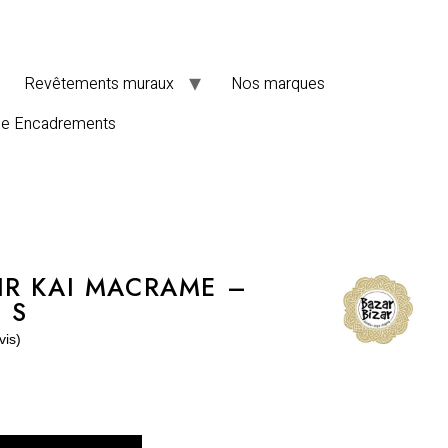
Revêtements muraux
Nos marques
de Encadrements
R KAI MACRAME –
 S
vis)