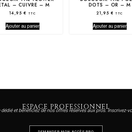
ETAL – CUIVRE – M
DOTS – OR – M
14,95
€
21,95
€
TTC
TTC
Ajouter au panier
Ajouter au panier
ESPACE PROFESSIONNEL
 dédié et bénéficiez de nos offres réservés aux pros. Inscrivez-
DEMANDER MON ACCÈS PRO