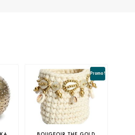
Promo !
LKA
BOUGEOIR THE GOLD