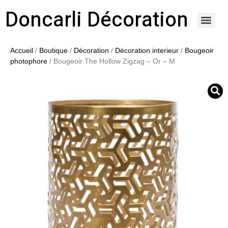
Doncarli Décoration
https://doncarli-decoration.fr/ornements/modenatures-de-facade/
Accueil
/
Boutique
/
Décoration
/
Décoration interieur
/
Bougeoir
photophore
/ Bougeoir The Hollow Zigzag – Or – M