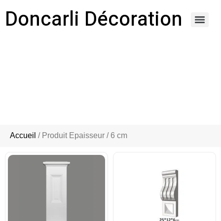
Doncarli Décoration
https://doncarli-decoration.fr/ornements/modenatures-de-facade/
6 CM
Accueil
/ Produit Epaisseur / 6 cm