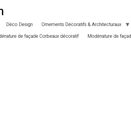
n
Déco Design
Ornements Décoratifs & Architecturaux
énature de façade Corbeaux décoratif
Modénature de faça