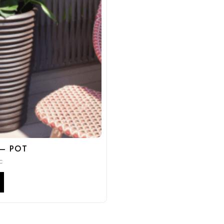
 – POT
C