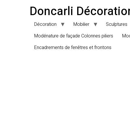
Doncarli Décoratio
Décoration
Mobilier
Sculptures
Modénature de façade Colonnes piliers
Mod
Encadrements de fenêtres et frontons
S- POT65 : 46 CM