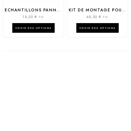
ECHANTILLONS PANNEAUX IMITATION PIERRE
KIT DE MONTAGE POUR PANNEAUX IMITATION PIERRE
18,00
€
48,00
€
TTC
TTC
CHOIX DES OPTIONS
CHOIX DES OPTIONS