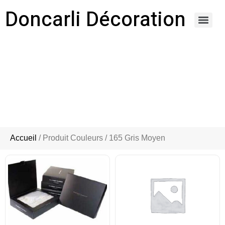
Doncarli Décoration
https://doncarli-decoration.fr/ornements/modenatures-de-facade/
165 GRIS MOYEN
Accueil
/ Produit Couleurs / 165 Gris Moyen