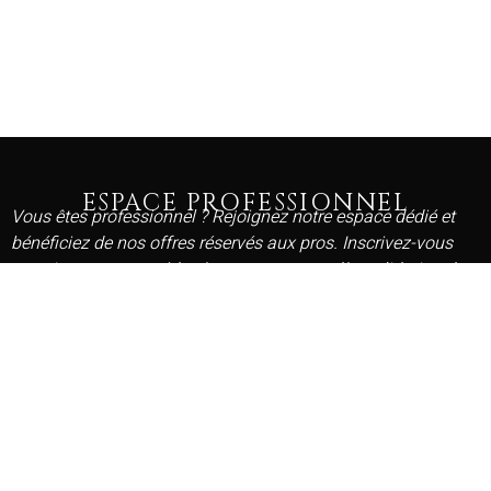
ESPACE PROFESSIONNEL
Vous êtes professionnel ? Rejoignez notre espace dédié et
bénéficiez de nos offres réservés aux pros. Inscrivez-vous
gratuitement et accédez à vos avantages dès validation de
votre compte.
DEMANDER MON ACCÈS PRO