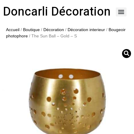
Doncarli Décoration
https://doncarli-decoration.fr/ornements/modenatures-de-facade/
Accueil
/
Boutique
/
Décoration
/
Décoration interieur
/
Bougeoir
photophore
/ The Sun Ball – Gold – S