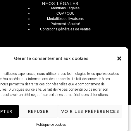
INFOS LÉGALES
Mentions Légales
CGV / CGU
Modalités de livraisons
Paiement sécurisé
Conditions générales de ventes
Gérer le consentement aux cookies
es meilleures expériences, nous utilisons des technologies telles que les cookies
et/ou accéder aux informations des appareils. Le fait de consentir à ces
 nous permettra de traiter des données telles que le comportement de
 les ID uniques sur ce site. Le fait de ne pas consentir ou de retirer son
peut avoir un effet négatif sur certaines caractéristiques et fonctions.
PTER
REFUSER
VOIR LES PRÉFÉRENCES
Politique de cookies