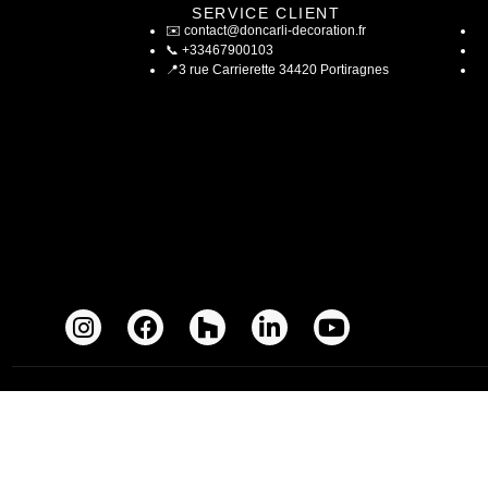
SERVICE CLIENT
✉️
contact@doncarli-decoration.fr
📞
+33467900103
📍
3 rue Carrierette 34420 Portiragnes