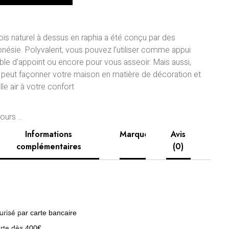
ois naturel à dessus en raphia a été conçu par des
onésie. Polyvalent, vous pouvez l’utiliser comme appui
le d’appoint ou encore pour vous asseoir. Mais aussi,
e peut façonner votre maison en matière de décoration et
e air à votre confort
urs ...
Informations
Marque
Avis
complémentaires
(0)
risé par carte bancaire
erte dès 400€