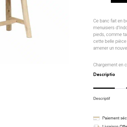
Ce banc fait en b
menuisiers d’Ind
pieds, comme tab
cette belle pièc
amener un nouvell
Chargement en co
Description
Descriptif
Paiement sécu
Livraison
Off