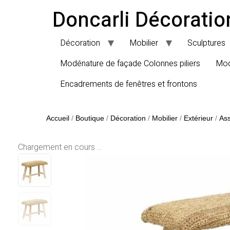
Doncarli Décoratio
Décoration
Mobilier
Sculptures
Modénature de façade Colonnes piliers
Mod
Encadrements de fenêtres et frontons
Accueil
/
Boutique
/
Décoration
/
Mobilier
/
Extérieur
/
Ass
Chargement en cours ...