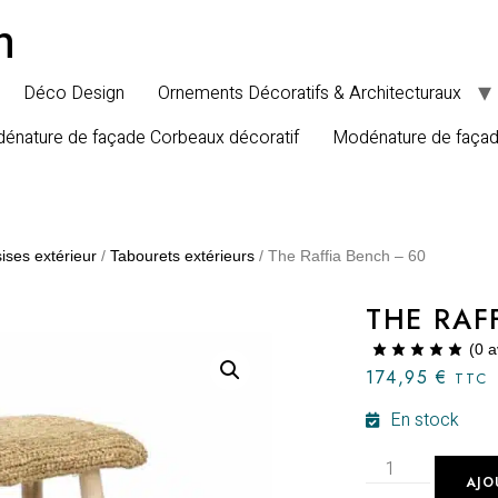
n
Déco Design
Ornements Décoratifs & Architecturaux
énature de façade Corbeaux décoratif
Modénature de faça
ises extérieur
/
Tabourets extérieurs
/ The Raffia Bench – 60
THE RAF
(
0
a
174,95
€
TTC
En stock
AJO