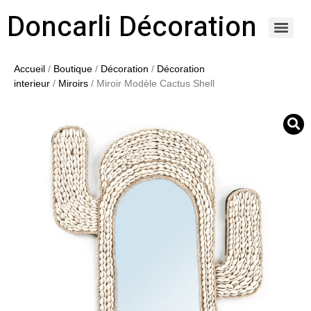
Doncarli Décoration
https://doncarli-decoration.fr/ornements/modenatures-de-facade/
Accueil
/
Boutique
/
Décoration
/
Décoration
interieur
/
Miroirs
/ Miroir Modèle Cactus Shell