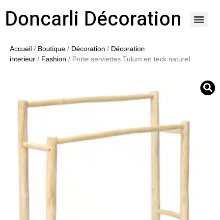
Doncarli Décoration
https://doncarli-decoration.fr/ornements/modenatures-de-facade/
Accueil
/
Boutique
/
Décoration
/
Décoration
interieur
/
Fashion
/ Porte serviettes Tulum en teck naturel