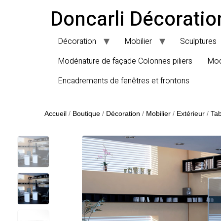
Doncarli Décoratio
Décoration
Mobilier
Sculptures
Modénature de façade Colonnes piliers
Mod
Encadrements de fenêtres et frontons
Accueil
/
Boutique
/
Décoration
/
Mobilier
/
Extérieur
/
Tab