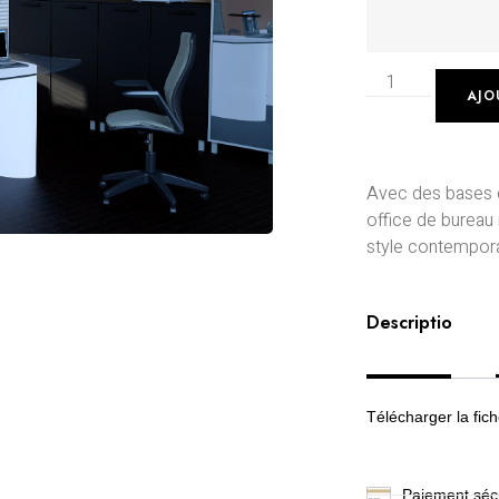
AJO
Avec des bases el
office de bureau 
style contemporai
Description
Télécharger la fic
Paiement sécu