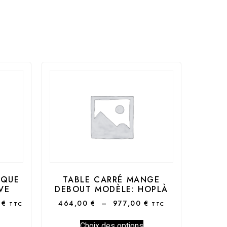
OQUE
TABLE CARRÉ MANGE
VE
DEBOUT MODÈLE: HOPLÀ
0
€
464,00
€
–
977,00
€
TTC
TTC
Choix des options