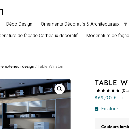
n
Déco Design
Ornements Décoratifs & Architecturaux
énature de façade Corbeaux décoratif
Modénature de faça
le extérieur design
/ Table Winston
TABLE W
(
0
a
869,00
€
TTC
En stock
Couleurs lumi