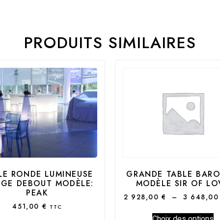
PRODUITS SIMILAIRES
LE RONDE LUMINEUSE
GRANDE TABLE BAR
GE DEBOUT MODÈLE:
MODÈLE SIR OF LO
PEAK
2 928,00
€
–
3 648,0
451,00
€
TTC
Choix des options