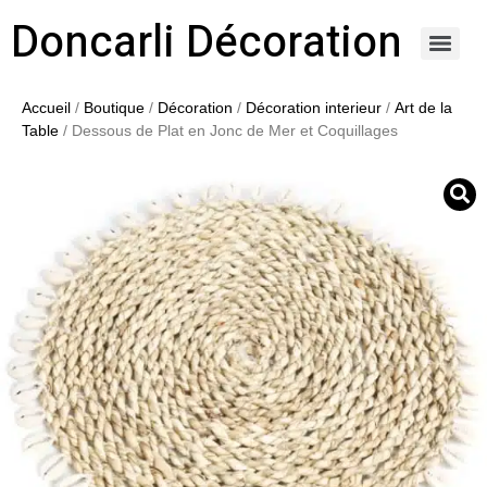
Doncarli Décoration
https://doncarli-decoration.fr/ornements/modenatures-de-facade/
Accueil
/
Boutique
/
Décoration
/
Décoration interieur
/
Art de la
Table
/ Dessous de Plat en Jonc de Mer et Coquillages