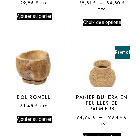
29,95
€
29,81
€
–
34,80
€
TTC
TTC
Ajouter au panier
Choix des options
Promo !
BOL ROMELU
PANIER BUHERA EN
FEUILLES DE
31,45
€
TTC
PALMIERS
74,76
€
–
199,44
€
Ajouter au panier
TTC