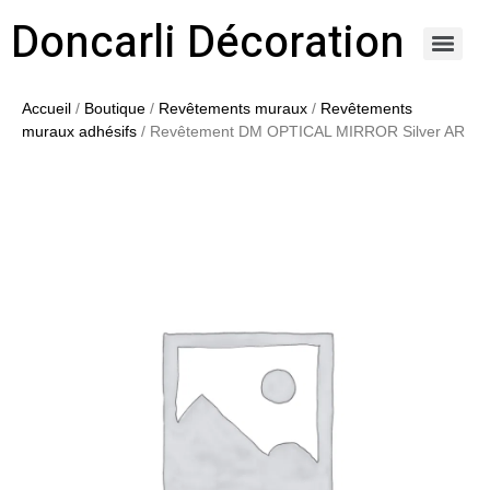
Doncarli Décoration
https://doncarli-decoration.fr/ornements/modenatures-de-facade/
Accueil
/
Boutique
/
Revêtements muraux
/
Revêtements
muraux adhésifs
/ Revêtement DM OPTICAL MIRROR Silver AR