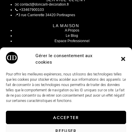
✉️
contact@doncarli-decoration.fr
📞
+33467900103
📍
3 rue Carrierette 34420 Portiragnes
LA MAISON
A Propos
Le Blog
Espace Professionnel
INFOS LÉGALES
Gérer le consentement aux
Mentions Légales
cookies
CGV / CGU
Modalités de livraisons
Paiement sécurisé
Pour offrir les meilleures expériences, nous utilisons des technologies telles
Conditions générales de ventes
que les cookies pour stocker et/ou accéder aux informations des appareils. Le
fait de consentir à ces technologies nous permettra de traiter des données
telles que le comportement de navigation ou les ID uniques sur ce site. Le fait
de ne pas consentir ou de retirer son consentement peut avoir un effet négatif
sur certaines caractéristiques et fonctions.
ACCEPTER
REFUSER