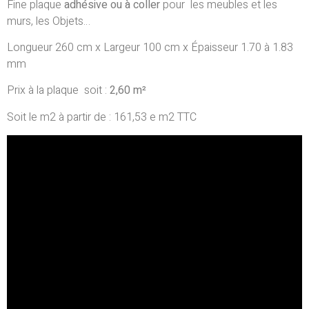
Fine plaque
adhésive
ou à coller
pour les meubles et les
murs, les Objets…
Longueur 260 cm x Largeur 100 cm x Épaisseur 1.70 à 1.83
mm
Prix à la plaque soit :
2,60 m²
Soit le m2 à partir de : 161,53 e m2 TTC