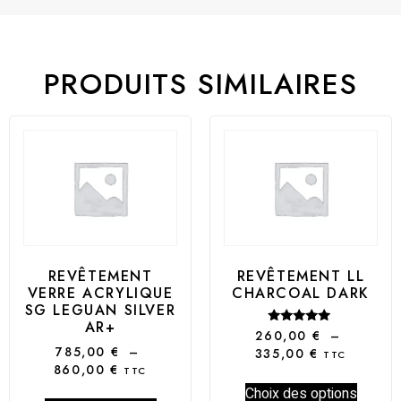
PRODUITS SIMILAIRES
REVÊTEMENT
REVÊTEMENT LL
VERRE ACRYLIQUE
CHARCOAL DARK
SG LEGUAN SILVER
AR+
Note
260,00
€
–
5.00
785,00
€
–
335,00
€
TTC
sur 5
860,00
€
TTC
Choix des options