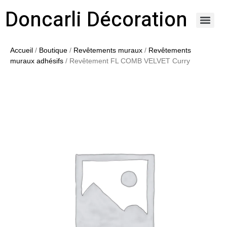
Doncarli Décoration
https://doncarli-decoration.fr/ornements/modenatures-de-facade/
Accueil
/
Boutique
/
Revêtements muraux
/
Revêtements
muraux adhésifs
/ Revêtement FL COMB VELVET Curry