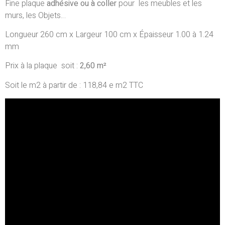
Fine plaque
adhésive
ou à coller
pour les meubles et les
murs, les Objets…
Longueur 260 cm x Largeur 100 cm x Épaisseur 1.00 à 1.24
mm
Prix à la plaque soit :
2,60 m²
Soit le m2 à partir de : 118,84 e m2 TTC