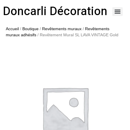
Doncarli Décoration
https://doncarli-decoration.fr/ornements/modenatures-de-facade/
Accueil
/
Boutique
/
Revêtements muraux
/
Revêtements
muraux adhésifs
/ Revêtement Mural SL LAVA VINTAGE Gold