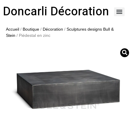
Doncarli Décoration
https://doncarli-decoration.fr/ornements/modenatures-de-facade/
Accueil
/
Boutique
/
Décoration
/
Sculptures designs Bull &
Stein
/ Piédestal en zinc