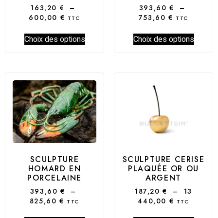
163,20
€
–
393,60
€
–
600,00
€
753,60
€
TTC
TTC
Choix des options
Choix des options
SCULPTURE
SCULPTURE CERISE
HOMARD EN
PLAQUÉE OR OU
PORCELAINE
ARGENT
393,60
€
–
187,20
€
–
13
825,60
€
440,00
€
TTC
TTC