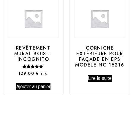
REVÊTEMENT
CORNICHE
MURAL BOIS –
EXTÉRIEURE POUR
INCOGNITO
FAÇADE EN EPS
MODÈLE NC 15216
Note
129,00
€
TTC
5.00
Lire la suite
sur 5
Ajouter au panier