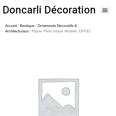
Doncarli Décoration
https://doncarli-decoration.fr/ornements/modenatures-de-facade/
Accueil
/
Boutique
/
Ornements Décoratifs &
Architecturaux
/ Papier Peint Intissé Modèle: EIFFEL