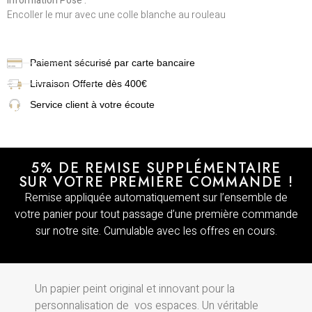
Information Pose :
Encoller le mur avec une colle blanche au rouleau
Paiement sécurisé par carte bancaire
Livraison
Offerte dès 400€
Service client à votre écoute
5% DE REMISE SUPPLÉMENTAIRE
SUR VOTRE PREMIÈRE COMMANDE !
Remise appliquée automatiquement sur l’ensemble de
votre panier pour tout passage d’une première commande
sur notre site. Cumulable avec les offres en cours.
Un papier peint original et innovant pour la
personnalisation de vos espaces. Un véritable