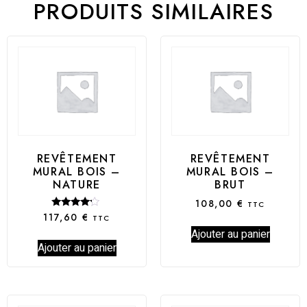
PRODUITS SIMILAIRES
REVÊTEMENT
REVÊTEMENT
MURAL BOIS –
MURAL BOIS –
NATURE
BRUT
108,00
€
TTC
Note
117,60
€
TTC
4.00
Ajouter au panier
sur 5
Ajouter au panier