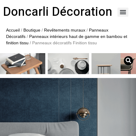
Doncarli Décoration
https://doncarli-decoration.fr/ornements/modenatures-de-facade/
Accueil
/
Boutique
/
Revêtements muraux
/
Panneaux
Décoratifs
/
Panneaux intérieurs haut de gamme en bambou et
finition tissu
/ Panneaux décoratifs Finition tissu