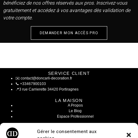
bénéficiez de nos offres réservés aux pros. Inscrivez-vous
gratuitement et accédez à vos avantages dès validation de
votre compte.
DEMANDER MON ACCÈS PRO
SERVICE CLIENT
✉️
contact@doncarli-decoration.fr
📞
+33467900103
📍
3 rue Carrierette 34420 Portiragnes
LA MAISON
A Propos
Le Blog
Espace Professionnel
INFOS LÉGALES
Gérer le consentement aux
Mentions Légales
CGV / CGU