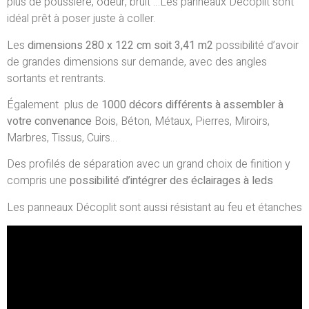
plus de poussière, odeur, bruit …Les panneaux Décoplit sont
idéal prêt à poser juste à coller.
Les
dimensions 280 x 122 cm
soit 3,41 m2
possibilité d’avoir
de grandes dimensions sur demande, avec des angles
sortants et rentrants.
Également plus de
1000 décors différents à assembler à
votre convenance
Bois, Béton, Métaux, Pierres, Miroirs,
Marbres, Tissus, Cuirs…
Des profilés de séparation avec un grand choix de finition y
compris une
possibilité d’intégrer des éclairages à leds
Les panneaux Décoplit sont aussi résistant au feu et étanches